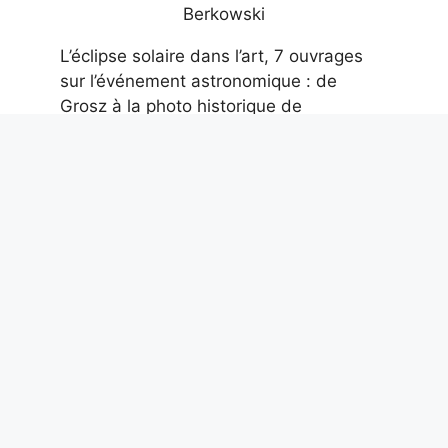
L’éclipse solaire dans l’art, 7 ouvrages
sur l’événement astronomique : de
Grosz à la photo historique de
Berkowski
8 août 2026
La Chine a un plan pour dévier les
astéroïdes menaçant la Terre à l’aide de
bombes nucléaires
8 août 2026