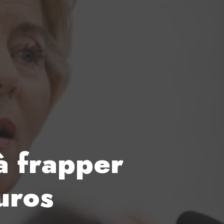
à frapper
uros