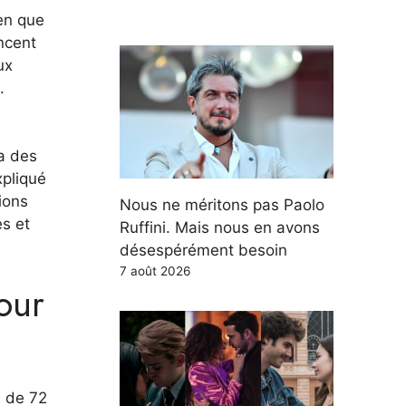
ien que
ncent
ux
.
ra des
xpliqué
ions
Nous ne méritons pas Paolo
es et
Ruffini. Mais nous en avons
désespérément besoin
7 août 2026
pour
e de 72