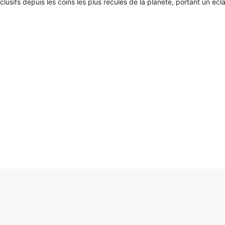
xclusifs depuis les coins les plus reculés de la planète, portant un écl