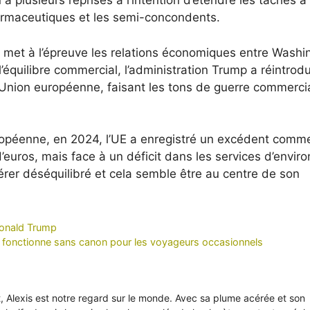
 à plusieurs reprises à l’intention d’étendre les tâches à
armaceutiques et les semi-concondents.
 met à l’épreuve les relations économiques entre Washi
 l’équilibre commercial, l’administration Trump a réintrod
 l’Union européenne, faisant les tons de guerre commerc
opéenne, en 2024, l’UE a enregistré un excédent comme
euros, mais face à un déficit dans les services d’enviro
érer déséquilibré et cela semble être au centre de son
 Donald Trump
fonctionne sans canon pour les voyageurs occasionnels
it, Alexis est notre regard sur le monde. Avec sa plume acérée et son