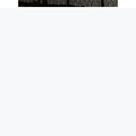
Ceuta et l’arrêt de Schengen : pourquoi
les données de Frontex réduisent le
risque migratoire pour l’Italie
5 août 2026
Our Sticky Love : intrigue, casting et
quand sortira le nouveau drame