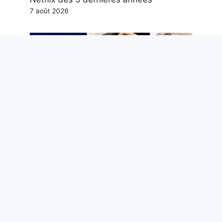
7 août 2026
Deuil du Maestro Guccini, Giorgia Meloni
et son amitié avec Michele Morrone, la
rente de Scotti et autres potins à lire ce
week-end
7 août 2026