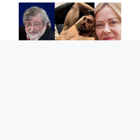
Deuil du Maestro Guccini, Giorgia Meloni
et son amitié avec Michele Morrone, la
rente de Scotti et autres potins à lire ce
week-end
7 août 2026