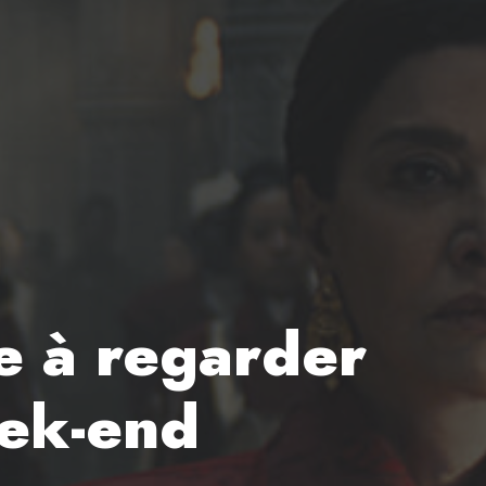
ée à regarder
eek-end