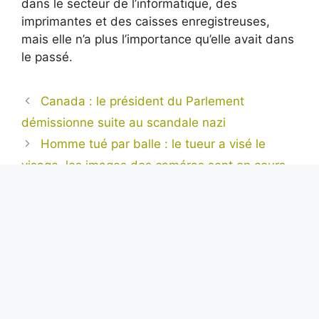
dans le secteur de l’informatique, des
imprimantes et des caisses enregistreuses,
mais elle n’a plus l’importance qu’elle avait dans
le passé.
Canada : le président du Parlement
démissionne suite au scandale nazi
Homme tué par balle : le tueur a visé le
visage, les images des caméras sont en cours
d’examen
Alexis Tremblay
Aventurier dans l’âme et toujours en quête de
l’inédit, Alexis est notre regard sur le monde.
Avec sa plume acérée et son objectivité sans
faille, il nous livre des reportages exclusifs
depuis les coins les plus reculés de la planète,