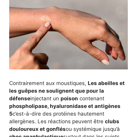
Contrairement aux moustiques,
Les abeilles et
les guêpes ne soulignent que pour la
défense
injectant un
poison
contenant
phospholipase, hyaluronidase et antigènes
5
c’est-à-dire des protéines hautement
allergènes. Les réactions peuvent être
clubs
douloureux et gonflés
ou systémique jusqu’à
choc anaphylactique
surtout dans les sujets