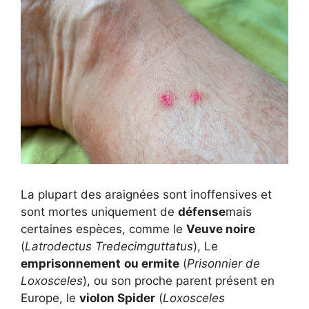
La plupart des araignées sont inoffensives et
sont mortes uniquement de
défense
mais
certaines espèces, comme le
Veuve noire
(
Latrodectus
Tredecimguttatus
), Le
emprisonnement
ou ermite
(
Prisonnier de
Loxosceles
), ou son proche parent présent en
Europe, le
violon Spider
(
Loxosceles