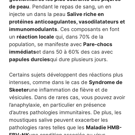
de peau
. Pendant le repas de sang, un en
injecte un dans la peau
Salive riche en
protéines anticoagulantes, vasodilatateurs et
immunomodulants
. Ces composants en font
un
réaction locale
qui, dans 70% de la
population, se manifeste avec
Pare-chocs
immédiats
et dans 50 à 60% des cas avec
papules durcies
qui dure plusieurs jours.
Certains sujets développent des réactions plus
intenses, comme dans le cas de
Syndrome de
Skeeter
une inflammation de fièvre et de
vésicules. Dans de rares cas, vous pouvez avoir
l’anaphylaxie, en particulier en présence
d’autres pathologies immunitaires. De plus, les
moustiques salive peuvent exacerber les
pathologies rares telles que les
Maladie HMB-
EBV-NK
une condition associée au virus