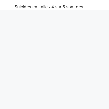
Suicides en Italie : 4 sur 5 sont des
hommes et les prisons sont l’un des
endroits les plus dangereux, selon les
données de l’ISTAT et de l’OMS
7 août 2026
José Mourinho, le documentaire Netflix
arrive : bande-annonce, date de sortie