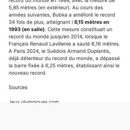
record du monde en 1984, avec la mesure de
5,85 mètres (en extérieur). Au cours des
années suivantes, Bubka a amélioré le record
34 fois de plus, atteignant i
6,15 mètres en
1993 (en salle)
. Cette mesure constituait un
record du monde jusqu’en 2014, lorsque le
Français Renaud Lavillenie a sauté 6,16 mètres.
A Paris 2024, le Suédois Armand Duplantis,
déjà détenteur du record du monde, a dépassé
la barre fixée à 6,25 mètres, établissant ainsi le
nouveau record.
Sources
Jeux olympiques.com
Sergio Giuntini, Le sport de la triche. Histoire du
dopage de Dorando Pietri à Alex Schwazer,