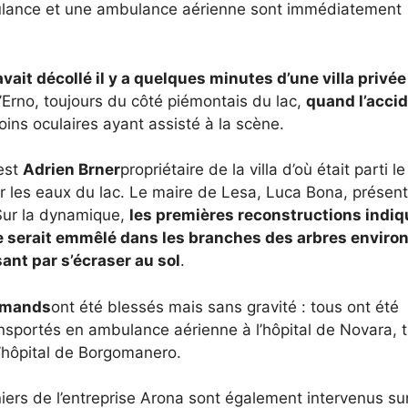
lance et une ambulance aérienne sont immédiatement
avait décollé il y a quelques minutes d’une villa privée
l’Erno, toujours du côté piémontais du lac,
quand l’acci
moins oculaires ayant assisté à la scène.
 est
Adrien Brner
propriétaire de la villa d’où était parti le
r les eaux du lac. Le maire de Lesa, Luca Bona, présent
 Sur la dynamique,
les premières reconstructions indi
se serait emmêlé dans les branches des arbres enviro
sant par s’écraser au sol
.
lemands
ont été blessés mais sans gravité : tous ont été
ansportés en ambulance aérienne à l’hôpital de Novara, 
l’hôpital de Borgomanero.
niers de l’entreprise Arona sont également intervenus su