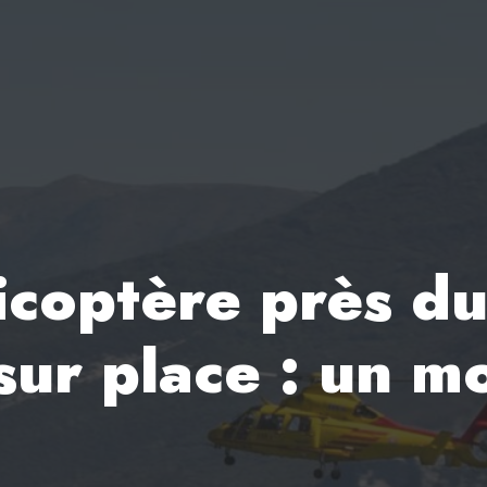
icoptère près du
ur place : un mo