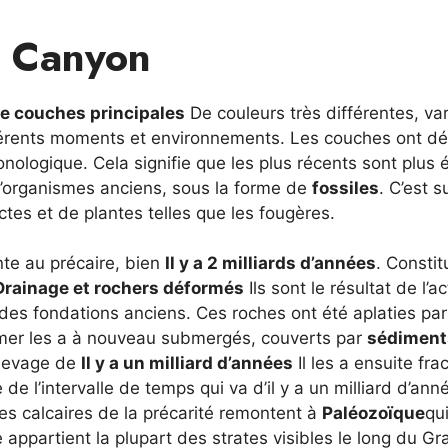
d Canyon
e couches principales
De couleurs très différentes, va
différents moments et environnements. Les couches ont d
onologique. Cela signifie que les plus récents sont plus 
d’organismes anciens, sous la forme de
fossiles
. C’est s
ectes et de plantes telles que les fougères.
e au précaire, bien
Il y a 2 milliards d’années
. Constit
Drainage et rochers déformés
Ils sont le résultat de l’ac
des fondations anciens. Ces roches ont été aplaties par
la mer les a à nouveau submergés, couverts par
sédiment
 levage de
Il y a un milliard d’années
Il les a ensuite fra
de l’intervalle de temps qui va d’il y a un milliard d’anné
les calcaires de la précarité remontent à
Paléozoïque
qu
 appartient la plupart des strates visibles le long du G