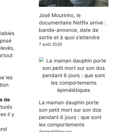
José Mourinho, le
documentaire Netflix arrive :
bande-annonce, date de
riables
sortie et à quoi s’attendre
éposé
7 août 2026
élevés,
urtout
ue les
tion
s de
La maman dauphin porte
cturés
son petit mort sur son dos
es il y
pendant 6 jours : que sont
i
les comportements
rand
épimélétiques