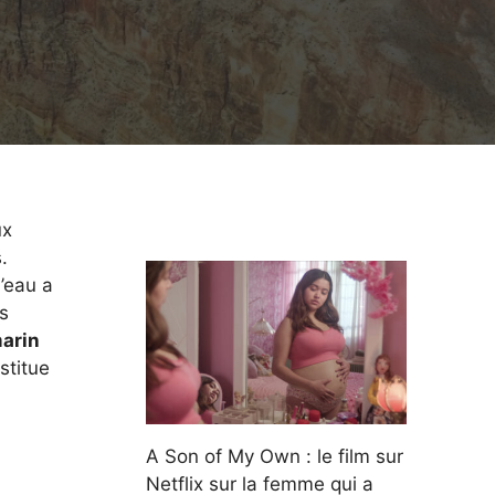
ux
.
l’eau a
as
marin
stitue
A Son of My Own : le film sur
Netflix sur la femme qui a