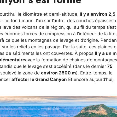
urd’hui le kilomètre et demi-altitude,
Il y a environ 2,5
ur ce fond marin, l’un sur l’autre, des couches épaisses 
 lave des volcans de la région, qui au fil du temps s’est
es énormes forces de compression à l’intérieur de la lit
u’à ce que les montagnes de levage et d’origine. Pendan
 sur les reliefs en les pavage. Par la suite, ces plaines 
hes de sédiments les ont couvertes. À propos
Il y a un m
plémentaire
avec la formation de chaînes de montagnes
, tandis que le levage s’est accéléré (dans le dernier
75
 soulevé la zone de
environ 2500 m
). Entre-temps, le
encer
affecter le Grand Canyon
Et encore aujourd’hui,