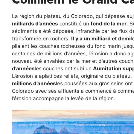
La région du plateau du Colorado, qui dépasse aujo
milliards d’années
constitué un
fond de la mer
. S
sédiments a été déposée, infranchie par les flux de
transformée en rochers.
Il y a un milliard et demi
l
pliaient les couches rocheuses du fond marin jusq
centaines de millions d’années, l’érosion a donc agi
nouveau été envahies par la mer et d’autres couc
d’années
les couches ont subi un
Aumitation sup
L’érosion a aplati ces reliefs, originaire du plateau
millions d’années
les poussées aux gros seins ont
Colorado avec ses affluents a commencé à comm
l’érosion accompagne la levée de la région.