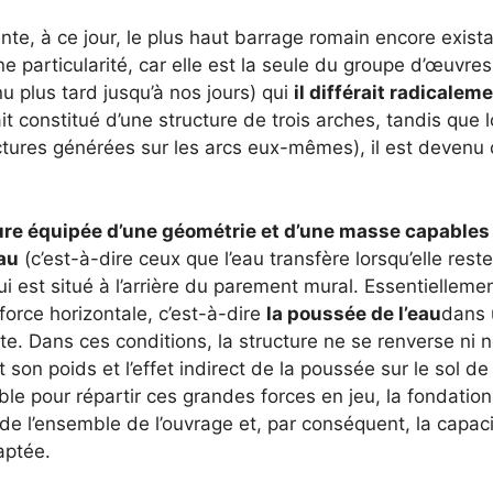
nte, à ce jour, le plus haut barrage romain encore exist
e particularité, car elle est la seule du groupe d’œuvres
nu plus tard jusqu’à nos jours) qui
il différait radicalem
était constitué d’une structure de trois arches, tandis que 
ctures générées sur les arcs eux-mêmes), il est devenu 
ure équipée d’une géométrie et d’une masse capables
au
(c’est-à-dire ceux que l’eau transfère lorsqu’elle reste
 qui est situé à l’arrière du parement mural. Essentielleme
force horizontale, c’est-à-dire
la poussée de l’eau
dans 
e. Dans ces conditions, la structure ne se renverse ni 
 son poids et l’effet indirect de la poussée sur le sol de
le pour répartir ces grandes forces en jeu, la fondation
e de l’ensemble de l’ouvrage et, par conséquent, la capac
aptée.