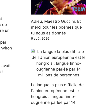
nt
Adieu, Maestro Guccini. Et
x de
merci pour les poèmes que
ire un
tu nous as donnés
6 août 2026
 par
environ
t
 avait
es
La langue la plus difficile de
l’Union européenne est le
hongrois : langue finno-
ougrienne parlée par 14