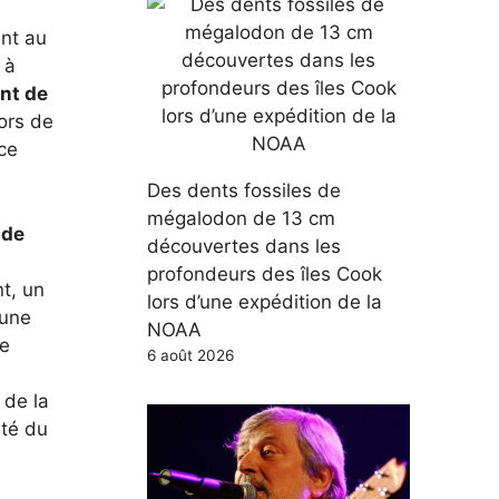
ant au
 à
ent de
lors de
ce
Des dents fossiles de
mégalodon de 13 cm
 de
découvertes dans les
profondeurs des îles Cook
nt, un
lors d’une expédition de la
une
NOAA
ne
6 août 2026
 de la
ité du