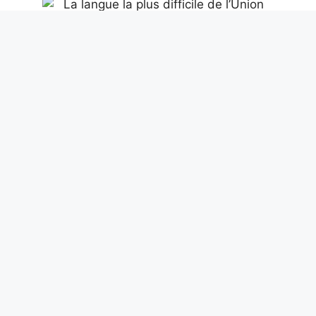
La langue la plus difficile de l’Union
européenne est le hongrois : langue
finno-ougrienne parlée par 14 millions
de personnes
6 août 2026