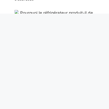
Pourquoi le réfrigérateur produit-il de la
glace : la cause est l’air humide,
comment éviter qu’elle ne s’accumule sur
les murs
8 août 2026
Un nouveau tombeau de géants vieux
de 3800 ans découvert en Sardaigne :