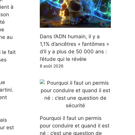
ient à
 son
été
ne
Dans l’ADN humain, il y a
ène au
1,1% d’ancêtres « fantômes »
d’il y a plus de 50 000 ans :
le fait
l’étude qui le révèle
ses
8 août 2026
que
rtini.
sent
Pourquoi il faut un permis
ais
pour conduire et quand il est
eur est
né : c’est une question de