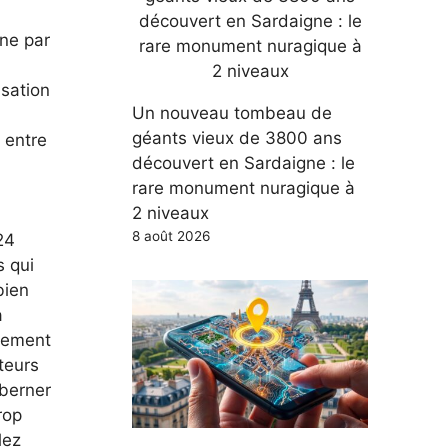
ène par
isation
Un nouveau tombeau de
géants vieux de 3800 ans
 entre
découvert en Sardaigne : le
rare monument nuragique à
2 niveaux
8 août 2026
24
s qui
bien
a
blement
teurs
 berner
rop
lez