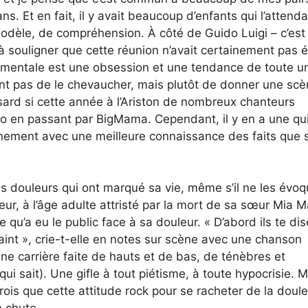
ns. Et en fait, il y avait beaucoup d’enfants qui l’attenda
n modèle, de compréhension. À côté de Guido Luigi – c’est
 à souligner que cette réunion n’avait certainement pas 
é mentale est une obsession et une tendance de toute u
ement pas de le chevaucher, mais plutôt de donner une sc
asard si cette année à l’Ariston de nombreux chanteurs
 en passant par BigMama. Cependant, il y en a une qui 
ainement avec une meilleure connaissance des faits que 
les douleurs qui ont marqué sa vie, même s’il ne les évo
r, à l’âge adulte attristé par la mort de sa sœur Mia Ma
e qu’a eu le public face à sa douleur. « D’abord ils te di
 saint », crie-t-elle en notes sur scène avec une chanson
e carrière faite de hauts et de bas, de ténèbres et
qui sait). Une gifle à tout piétisme, à toute hypocrisie. M
 crois que cette attitude rock pour se racheter de la doul