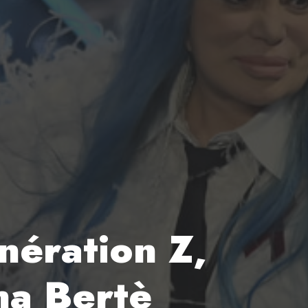
nération Z,
na Bertè