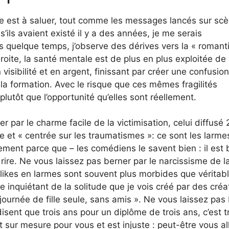
l Tre est à saluer, tout comme les messages lancés sur sc
ils avaient existé il y a des années, je me serais
s quelque temps, j’observe des dérives vers la « romant
roite, la santé mentale est de plus en plus exploitée de
isibilité et en argent, finissant par créer une confusion
s la formation. Avec le risque que ces mêmes fragilités
plutôt que l’opportunité qu’elles sont réellement.
r par le charme facile de la victimisation, celui diffusé 
se et « centrée sur les traumatismes »: ce sont les larme
ement parce que – les comédiens le savent bien : il est 
e rire. Ne vous laissez pas berner par le narcissisme de l
 likes en larmes sont souvent plus morbides que vérita
 inquiétant de la solitude que je vois créé par des créa
ournée de fille seule, sans amis ». Ne vous laissez pas
isent que trois ans pour un diplôme de trois ans, c’est t
t sur mesure pour vous et est injuste : peut-être vous al