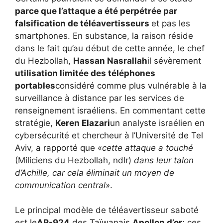
parce que l’attaque a été perpétrée par
falsification de téléavertisseurs
et pas les
smartphones. En substance, la raison réside
dans le fait qu’au début de cette année, le chef
du Hezbollah,
Hassan Nasrallah
il sévèrement
utilisation limitée des téléphones
portables
considéré comme plus vulnérable à la
surveillance à distance par les services de
renseignement israéliens. En commentant cette
stratégie,
Keren Elazari
un analyste israélien en
cybersécurité et chercheur à l’Université de Tel
Aviv, a rapporté que «
cette attaque a touché
(Miliciens du Hezbollah, ndlr)
dans leur talon
d’Achille, car cela éliminait un moyen de
communication central
».
Le principal modèle de téléavertisseur saboté
est le
AR-924
des Taïwanais
Apollon d’or
; ces