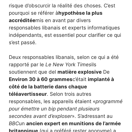
risque d’obscurcir la réalité des choses. C’est
pourquoi se référer à
hypothèse la plus
accréditée
mis en avant par divers
responsables libanais et experts informatiques
indépendants, est essentiel pour clarifier ce qui
s’est passé.
Deux responsables libanais, selon ce qui a été
rapporté par le
Le New York Times
ils
soutiennent que del
matière explosive
De
Environ 30 à 60 grammes
c’était
implanté à
côté de la batterie dans chaque
téléavertisseur
. Selon trois autres
responsables, les appareils étaient «
programmé
pour émettre un bip pendant plusieurs
secondes avant d’exploser
». S’adressant au
BBC
un
ancien expert en munitions de l’armée
britannique
(qui a préféré rester anonyme) a