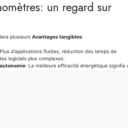
nomètres: un regard sur
tera plusieurs
Avantages tangibles
:
 Plus d’applications fluides, réduction des temps de
es logiciels plus complexes.
 autonomie
: La meilleure efficacité énergétique signifie
 pour ceux qui travaillent en mouvement.
apteurs et les gadgets connectés pourront fonctionner e
r vie opérationnelle.
omètres
. Les entreprises connaissent déjà des technolo
nnoncé le développement de processeurs
1 nanomètre
u
secteur, éliminant même le besoin de chargeurs pour cert
trêmement réduite.