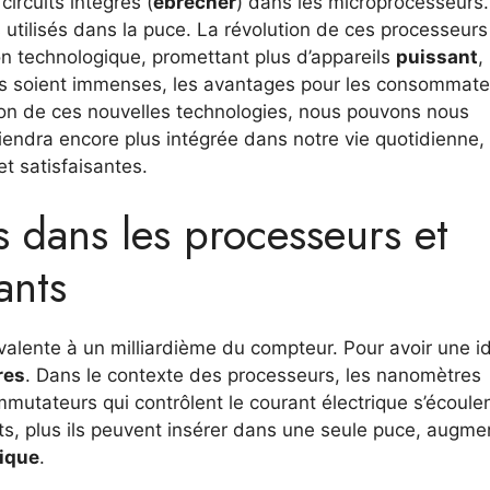
circuits intégrés (
ébrécher
) dans les microprocesseurs.
ors utilisés dans la puce. La révolution de ces processeurs
n technologique, promettant plus d’appareils
puissant
,
ues soient immenses, les avantages pour les consommate
ption de ces nouvelles technologies, nous pouvons nous
viendra encore plus intégrée dans notre vie quotidienne,
t satisfaisantes.
 dans les processeurs et
ants
ivalente à un milliardième du compteur. Pour avoir une i
res
. Dans le contexte des processeurs, les nanomètres
mutateurs qui contrôlent le courant électrique s’écoule
etits, plus ils peuvent insérer dans une seule puce, augme
tique
.