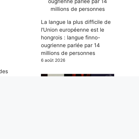
La langue la plus difficile de
l’Union européenne est le
hongrois : langue finno-
ougrienne parlée par 14
millions de personnes
6 août 2026
 des
n
gies
ne
ains
Les 3 chansons de Guccini à
connaître, Sal Da Vinci trop