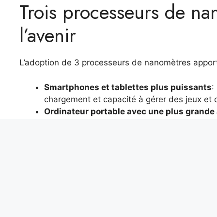
Trois processeurs de na
l’avenir
L’adoption de 3 processeurs de nanomètres appor
Smartphones et tablettes plus puissants
:
chargement et capacité à gérer des jeux et d
Ordinateur portable avec une plus grande
batteries qui durent plus longtemps, idéales
Les appareils IoT les plus efficaces
: Les c
consommant moins d’énergie, prolongeant leu
Là
Miniaturisation Race
ne s’arrête pas au
3 nan
encore plus avancées. Par exemple, Samsung a a
frontière qui pourrait révolutionner davantage le 
appareils grâce à une consommation d’énergie ex