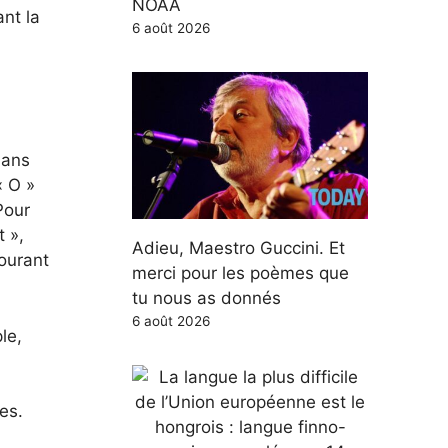
NOAA
nt la
6 août 2026
dans
« O »
Pour
t »,
Adieu, Maestro Guccini. Et
courant
merci pour les poèmes que
tu nous as donnés
6 août 2026
le,
es.