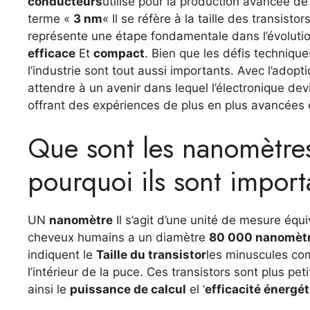
conducteurs
utilisé pour la production avancée de 
terme «
3 nm
« Il se réfère à la taille des transist
représente une étape fondamentale dans l’évolutio
efficace
Et
compact
. Bien que les défis techniq
l’industrie sont tout aussi importants. Avec l’ado
attendre à un avenir dans lequel l’électronique de
offrant des expériences de plus en plus avancées e
Que sont les nanomètres
pourquoi ils sont import
UN
nanomètre
Il s’agit d’une unité de mesure équ
cheveux humains a un diamètre
80 000 nanomèt
indiquent le
Taille du transistor
les minuscules com
l’intérieur de la puce. Ces transistors sont plus p
ainsi le
puissance de calcul
el ‘
efficacité énergé