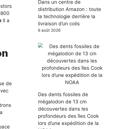
Dans un centre de
istors
distribution Amazon : toute
 800
la technologie derrière la
e
Il a
livraison d’un colis
6 août 2026
on
sse de
avec
Des dents fossiles de
mégalodon de 13 cm
ctrons
découvertes dans les
la
profondeurs des îles Cook
lors d’une expédition de la
space