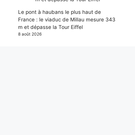
Le pont à haubans le plus haut de
France : le viaduc de Millau mesure 343
m et dépasse la Tour Eiffel
8 août 2026
L’éclipse solaire dans l’art, 7 ouvrages
sur l’événement astronomique : de
Grosz à la photo historique de
Berkowski
8 août 2026