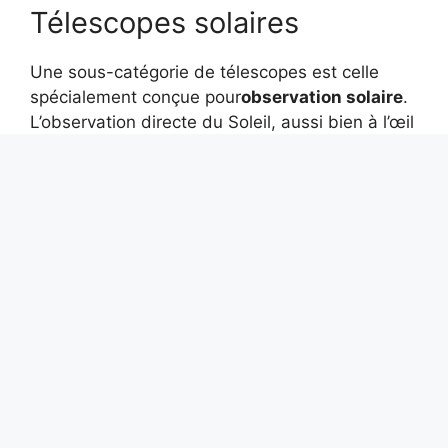
Télescopes solaires
Une sous-catégorie de télescopes est celle
spécialement conçue pour
observation solaire
.
L’observation directe du Soleil, aussi bien à l’œil
nu qu’avec des télescopes, sans les filtres
appropriés, endommage gravement votre vue.
Pour cette raison, les télescopes solaires sont
conçus avec un filtre intégré qui bloque plus de
99,9 % de la lumière solaire, ne laissant passer
que quelques longueurs d’onde spécifiques,
telles que
hydrogène H-alpha
. La taille
angulaire du Soleil dans le ciel permet d’équiper
les télescopes solaires de petites ouvertures,
réduisant ainsi leurs coûts de fabrication déjà
élevés.