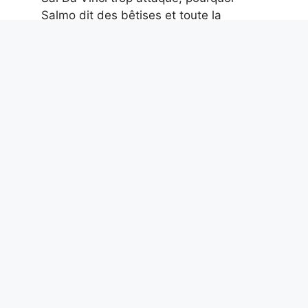
Salmo dit des bêtises et toute la
musique de la semaine
6 août 2026
Parce qu’en mer, les distances se
mesurent en milles marins et non en
kilomètres : combien valent-elles et
quels changements
6 août 2026