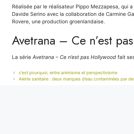
Réalisée par le réalisateur Pippo Mezzapesa, qui a
Davide Serino avec la collaboration de Carmine Gazz
Rovere, une production groenlandaise.
Avetrana – Ce n’est pas
La série
Avetrana – Ce n’est pas Hollywood
fait se
c’est pourquoi, entre animisme et perspectivisme
Alerte sanitaire : deux marques d’eau contaminées par des
Alexis Tremblay
Aventurier dans l’âme et toujours en quête de l’inéd
objectivité sans faille, il nous livre des reportages e
unique sur les enjeux internationaux.