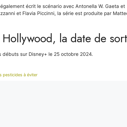
 également écrit le scénario avec Antonella W. Gaeta et
anni et Flavia Piccinni, la série est produite par Matte
 Hollywood, la date de sort
s débuts sur Disney+ le 25 octobre 2024.
 pesticides à éviter
it, Alexis est notre regard sur le monde. Avec sa plume acérée et son
xclusifs depuis les coins les plus reculés de la planète, portant un écl