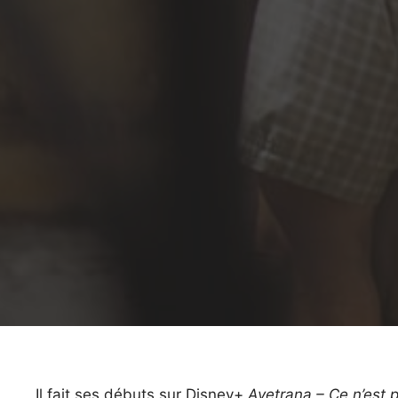
Il fait ses débuts sur Disney+
Avetrana – Ce n’est