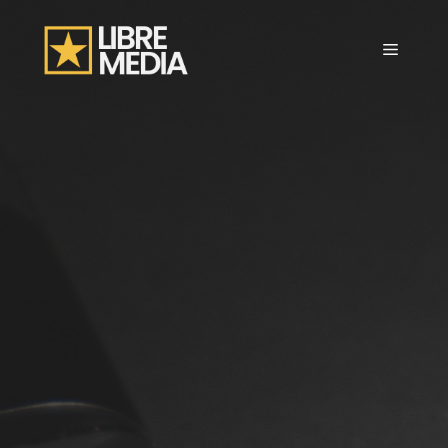
Aller
au
Menu
contenu