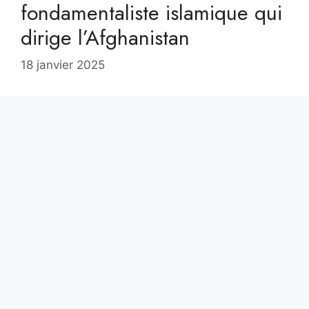
fondamentaliste islamique qui
dirige l’Afghanistan
18 janvier 2025
Le mouvement de talibans (traduit en italien par
« étudiants du Coran ») est un groupe politico-
idéologique, fondamentaliste islamique et