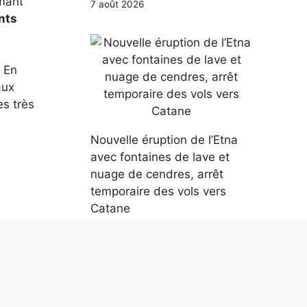
amant
7 août 2026
nts
. En
aux
es très
Nouvelle éruption de l’Etna
avec fontaines de lave et
nuage de cendres, arrêt
temporaire des vols vers
Catane
7 août 2026
airage