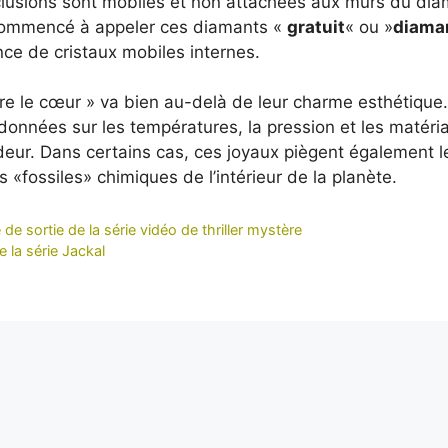
nclusions sont mobiles et non attachées aux murs du di
 commencé à appeler ces diamants «
gratuit
« ou »
diama
nce de cristaux mobiles internes.
tre le cœur » va bien au-delà de leur charme esthétique
 données sur les températures, la pression et les matéri
eur. Dans certains cas, ces joyaux piègent également l
«fossiles» chimiques de l’intérieur de la planète.
de sortie de la série vidéo de thriller mystère
e la série Jackal
it, Alexis est notre regard sur le monde. Avec sa plume acérée et son
xclusifs depuis les coins les plus reculés de la planète, portant un écl