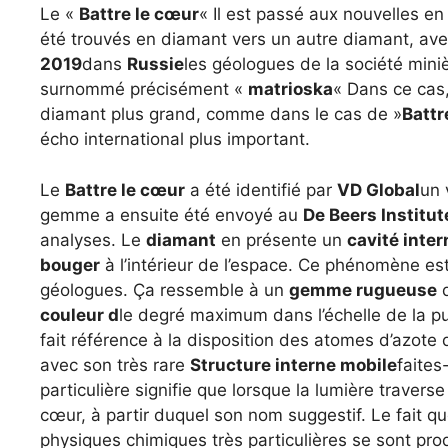
Le «
Battre le cœur
« Il est passé aux nouvelles en
été trouvés en diamant vers un autre diamant, avec
2019
dans
Russie
les géologues de la société mini
surnommé précisément «
matrioska
« Dans ce cas,
diamant plus grand, comme dans le cas de »
Battr
écho international plus important.
Le
Battre le cœur
a été identifié par
VD Global
un 
gemme a ensuite été envoyé au
De Beers Institu
analyses. Le
diamant
en présente un
cavité inter
bouger
à l’intérieur de l’espace. Ce phénomène es
géologues. Ça ressemble à un
gemme rugueuse
d
couleur d
le degré maximum dans l’échelle de la p
fait référence à la disposition des atomes d’azote 
avec son très rare
Structure interne mobile
faite
particulière signifie que lorsque la lumière travers
cœur, à partir duquel son nom suggestif. Le fait que
physiques chimiques très particulières se sont pr