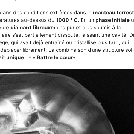
 dans des conditions extrêmes dans le
manteau terrest
pératures au-dessus du
1000 ° C
. En un
phase initiale
u
he de
diamant fibreux
moins pur et plus soumis à la
iaire s’est partiellement dissoute, laissant une cavité. 
égé, qui avait déjà entraîné ou cristallisé plus tard, qui
déplacer librement. La combinaison d’une structure sol
ait
unique
Le «
Battre le cœur
« .