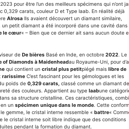
 2023 pour être l’un des meilleurs spécimens qui n’ont j
 0,329 carats, couleur D et Type Iaab. En réalité déjà
ère
Alrosa
Ils avaient découvert un diamant similaire,
 un petit diamant a été incorporé dans une cavité dans
e le cœur
« – Bien que ce dernier ait sans aucun doute 
viseur de
De bières
Basé en Inde, en octobre
2022
. Le
te of Diamonds à Maidenhead
au Royaume-Uni, pour d’a
ne
qui contient un
cristal plus petit
piégé mais
libre de
t
rarissime
C’est fascinant pour les gémologues et les
u poids de
0,329 carats,
classé comme un diamant d
ureté des couleurs. Appartient au type
Iaab
une catégori
dans sa structure cristalline. Ces caractéristiques, com
s-en un
spécimen
unique dans le monde
. Cette confor
e le gemme, le cristal interne ressemble «
battre
« Comm
 le cristal interne soit libre indique que des conditions
oduites pendant la formation du diamant.