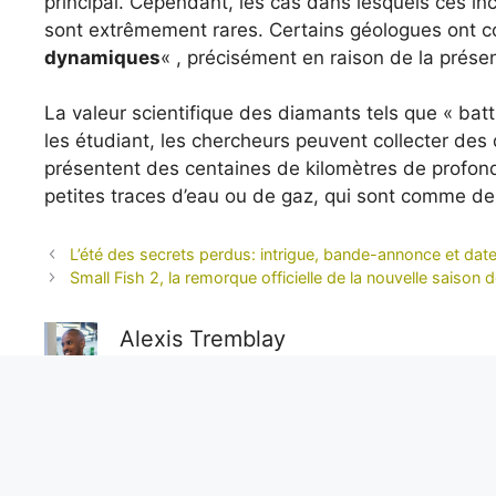
principal. Cependant, les cas dans lesquels ces i
sont extrêmement rares. Certains géologues ont
dynamiques
« , précisément en raison de la prése
La valeur scientifique des diamants tels que « bat
les étudiant, les chercheurs peuvent collecter des
présentent des centaines de kilomètres de profond
petites traces d’eau ou de gaz, qui sont comme des 
L’été des secrets perdus: intrigue, bande-annonce et date 
Small Fish 2, la remorque officielle de la nouvelle saison d
Alexis Tremblay
Aventurier dans l’âme et toujours en quête de l’inéd
objectivité sans faille, il nous livre des reportages e
unique sur les enjeux internationaux.