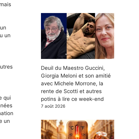
amais
 un
eu un
utres
Deuil du Maestro Guccini,
Giorgia Meloni et son amitié
avec Michele Morrone, la
e
rente de Scotti et autres
e qui
potins à lire ce week-end
binées
7 août 2026
mation
e un