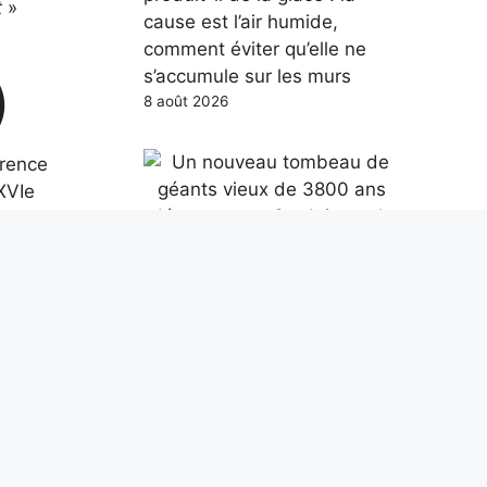
t
»
cause est l’air humide,
comment éviter qu’elle ne
s’accumule sur les murs
)
8 août 2026
érence
XVIe
on que
S)
Un nouveau tombeau de
géants vieux de 3800 ans
découvert en Sardaigne : le
u
rare monument nuragique à
base
2 niveaux
8 août 2026