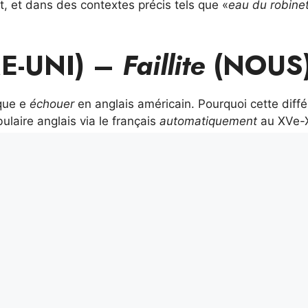
, et dans des contextes précis tels que «
eau du robine
E-UNI) –
Faillite
(NOUS
ique e
échouer
en anglais américain. Pourquoi cette diff
ulaire anglais via le français
automatiquement
au XVe-
n de «
chute de la feuille
» (chute des feuilles), expressi
utomne.
-UNI) –
Bonbons
(NOU
bonbons
excluant généralement les produits contenant d
bons
indiquant dans leur cas également les produits à 