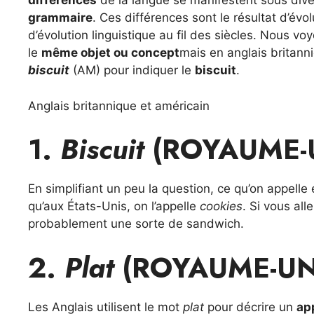
différences
de la langue se manifestent sous dive
grammaire
. Ces différences sont le résultat d’évol
d’évolution linguistique au fil des siècles. Nous v
le
même objet ou concept
mais en anglais britanni
biscuit
(AM) pour indiquer le
biscuit
.
Anglais britannique et américain
1.
Biscuit
(ROYAUME-
En simplifiant un peu la question, ce qu’on appelle 
qu’aux États-Unis, on l’appelle
cookies
. Si vous al
probablement une sorte de sandwich.
2.
Plat
(ROYAUME-UN
Les Anglais utilisent le mot
plat
pour décrire un
ap