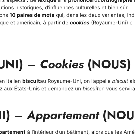
rs aspects : de
lexique
à la
prononcer
du
orthographe
à
utions historiques, d’influences culturelles et bien sûr
oyons
10 paires de mots
qui, dans les deux variantes, in
que et américain, à partir de
cookies
(Royaume-Uni) e
UNI) –
Cookies
(NOUS)
en italien
biscuit
au Royaume-Uni, on l’appelle
biscuit
al
lez aux États-Unis et demandez un
biscuit
on vous servir
I) –
Appartement
(NOU
partement
à l’intérieur d’un bâtiment, alors que les Amé