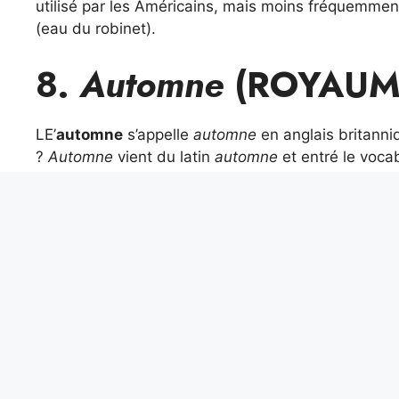
utilisé par les Américains, mais moins fréquemment
(eau du robinet).
8.
Automne
(ROYAUM
LE’
automne
s’appelle
automne
en anglais britann
?
Automne
vient du latin
automne
et entré le vocab
siècle. Le mot américain est plutôt une abréviatio
les Américains utilisent pour décrire la saison d’a
9.
Bonbons
(ROYAUME
Pour indiquer que je
bonbons
les anglais utilisent
chocolat, alors que les Américains le préfèrent
bon
de
chocolat
.