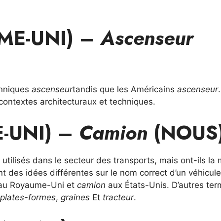
ME-UNI) –
Ascenseur
anniques
ascenseur
tandis que les Américains
ascenseur
 contextes architecturaux et techniques.
-UNI) –
Camion
(NOUS
utilisés dans le secteur des transports, mais ont-ils l
t des idées différentes sur le nom correct d’un véhicule
u Royaume-Uni et
camion
aux États-Unis. D’autres te
plates-formes
,
graines
Et
tracteur
.