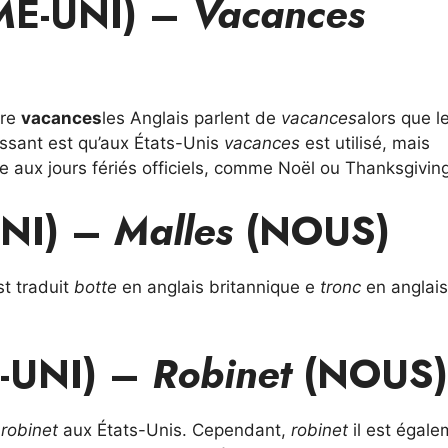
E-UNI) –
Vacances
ire
vacances
les Anglais parlent de
vacances
alors que l
ressant est qu’aux États-Unis
vacances
est utilisé, mais
e aux jours fériés officiels, comme Noël ou Thanksgiving
NI) –
Malles
(NOUS)
st traduit
botte
en anglais britannique e
tronc
en anglais
-UNI) –
Robinet
(NOUS)
t
robinet
aux États-Unis. Cependant,
robinet
il est égale