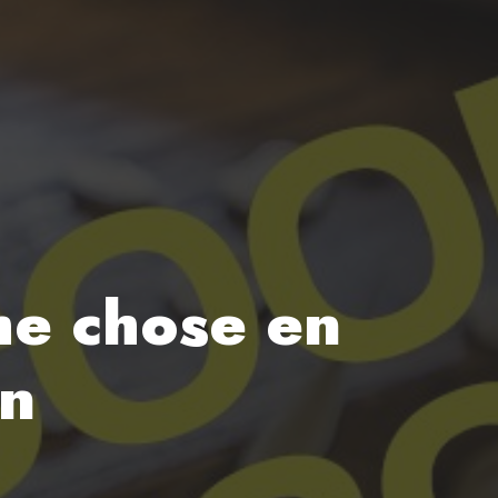
me chose en
in