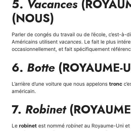
5.
Vacances
(ROYAUM
(NOUS)
Parler de congés du travail ou de l’école, c’est-à-d
Américains utilisent
vacances
. Le fait le plus inté
occasionnellement, et fait spécifiquement référenc
6.
Botte
(ROYAUME-U
L’arrière d’une voiture que nous appelons
tronc
c’e
américain.
7.
Robinet
(ROYAUME
Le
robinet
est nommé
robinet
au Royaume-Uni e