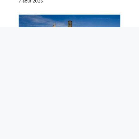
7 août 2026
La première ascension du Mont Blanc
n’était pas une prouesse sportive :
l’expérience scientifique de 1786 à 4 810
m
7 août 2026