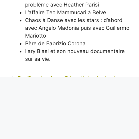
problème avec Heather Parisi
L’affaire Teo Mammucari à Belve
Chaos à Danse avec les stars : d’abord
avec Angelo Madonia puis avec Guillermo
Mariotto
Père de Fabrizio Corona
Ilary Blasi et son nouveau documentaire
sur sa vie.
Dix films à voir sur Prime Video le dernier
week-end de l’année
Qui était Martin Luther King, l’homme qui
disait « J’ai un rêve » et ce qu’il a fait pour les
droits des Noirs aux États-Unis
Alexis Tremblay