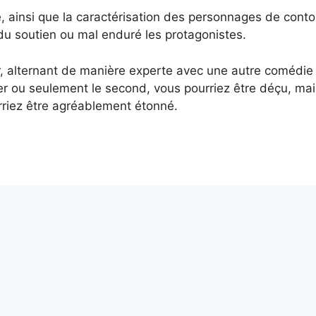
e, ainsi que la caractérisation des personnages de conto
 – du soutien ou mal enduré les protagonistes.
ir, alternant de manière experte avec une autre comédie
er ou seulement le second, vous pourriez être déçu, mai
riez être agréablement étonné.
ver partout sur la planète?
les migrants et le pacte avec l’Albanie
it, Alexis est notre regard sur le monde. Avec sa plume acérée et son
xclusifs depuis les coins les plus reculés de la planète, portant un écl