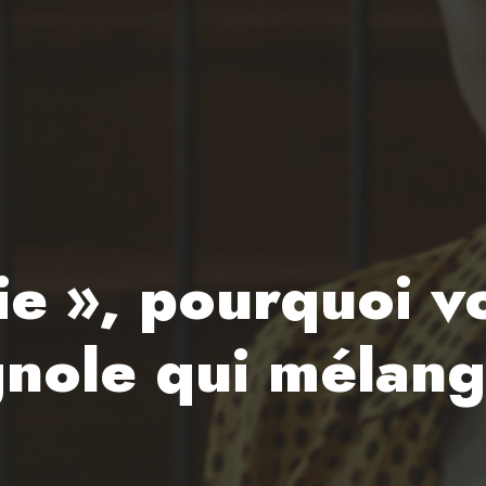
e », pourquoi vo
ole qui mélange 