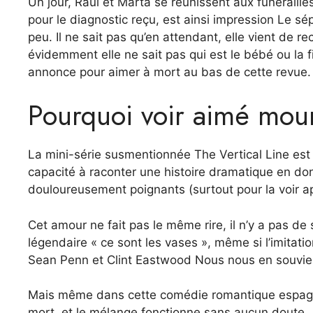
Un jour, Raul et Marta se réunissent aux funéraille
pour le diagnostic reçu, est ainsi impression Le sé
peu. Il ne sait pas qu’en attendant, elle vient de r
évidemment elle ne sait pas qui est le bébé ou la fi
annonce pour aimer à mort au bas de cette revue.
Pourquoi voir aimé mour
La mini-série susmentionnée The Vertical Line es
capacité à raconter une histoire dramatique en d
douloureusement poignants (surtout pour la voir ap
Cet amour ne fait pas le même rire, il n’y a pas d
légendaire « ce sont les vases », même si l’imitatio
Sean Penn et Clint Eastwood Nous nous en souvie
Mais même dans cette comédie romantique espagnole
mort, et le mélange fonctionne sans aucun doute.