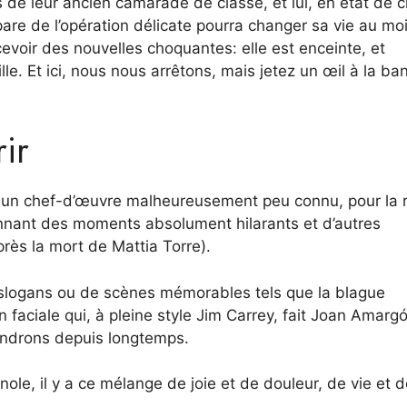
s de leur ancien camarade de classe, et lui, en état de 
pare de l’opération délicate pourra changer sa vie au mo
ecevoir des nouvelles choquantes: elle est enceinte, et
lle. Et ici, nous nous arrêtons, mais jetez un œil à la ba
ir
t un chef-d’œuvre malheureusement peu connu, pour la 
onnant des moments absolument hilarants et d’autres
rès la mort de Mattia Torre).
e slogans ou de scènes mémorables tels que la blague
n faciale qui, à pleine style Jim Carrey, fait Joan Amarg
ndrons depuis longtemps.
, il y a ce mélange de joie et de douleur, de vie et d