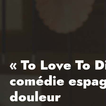
« To Love To Di
comédie espagn
douleur