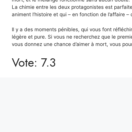
La chimie entre les deux protagonistes est parfait
animent l’histoire et qui – en fonction de l’affaire
Il y a des moments pénibles, qui vous font réfléch
légère et pure. Si vous ne recherchez que le premi
vous donnez une chance d’aimer à mort, vous pour
Vote: 7.3
Pourquoi la connexion Internet avec StarLink peut-elle arri
Alors Bruxelles « battait » le gouvernement de Meloni sur 
Alexis Tremblay
Aventurier dans l’âme et toujours en quête de l’inéd
objectivité sans faille, il nous livre des reportages e
unique sur les enjeux internationaux.