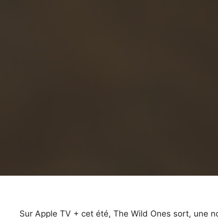
Sur Apple TV + cet été, The Wild Ones sort, une no