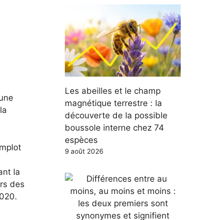
Les abeilles et le champ
’une
magnétique terrestre : la
la
découverte de la possible
boussole interne chez 74
espèces
omplot
9 août 2026
nt la
ors des
2020.