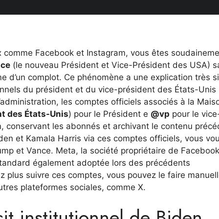
ux comme Facebook et Instagram, vous êtes soudaineme
nce
(le nouveau Président et Vice-Président des USA) s
time d’un complot. Ce phénomène a une explication très s
ionnels du président et du vice-président des États-Unis
administration, les comptes officiels associés à la Mais
t des États-Unis
) pour le Président e
@vp
pour le vice
ion, conservant les abonnés et archivant le contenu précé
iden et Kamala Harris via ces comptes officiels, vous vo
mp et Vance. Meta, la société propriétaire de Facebook
e standard également adoptée lors des précédents
z plus suivre ces comptes, vous pouvez le faire manue
autres plateformes sociales, comme X.
it institutionnel de Biden