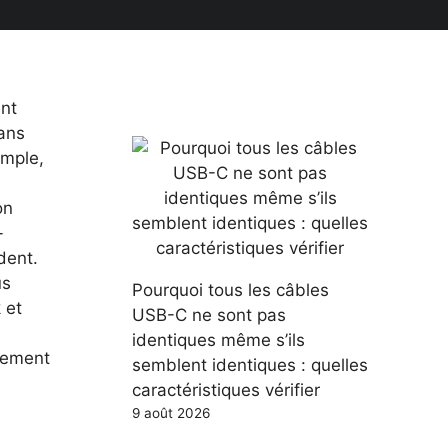
nt
ans
imple,
on
-
dent.
us
Pourquoi tous les câbles
 et
USB-C ne sont pas
identiques même s’ils
llement
semblent identiques : quelles
caractéristiques vérifier
9 août 2026