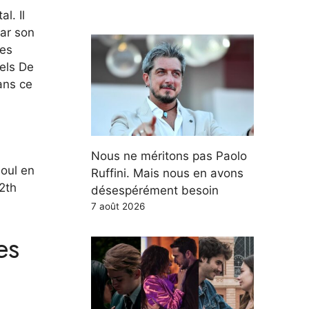
l. Il
par son
les
els De
ans ce
Nous ne méritons pas Paolo
soul en
Ruffini. Mais nous en avons
2th
désespérément besoin
7 août 2026
es