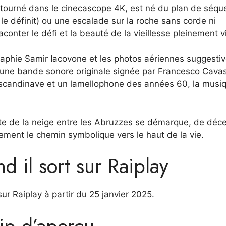
tourné dans le cinecascope 4K, est né du plan de séq
e définit) ou une escalade sur la roche sans corde ni
onter le défi et la beauté de la vieillesse pleinement v
graphie Samir Iacovone et les photos aériennes suggesti
’une bande sonore originale signée par Francesco Cavas
o scandinave et un lamellophone des années 60, la musi
tente de la neige entre les Abruzzes se démarque, de dé
lement le chemin symbolique vers le haut de la vie.
d il sort sur Raiplay
ur Raiplay à partir du 25 janvier 2025.
lip d’aperçu