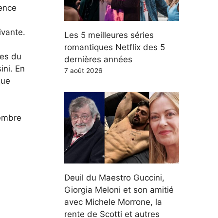
uence
ivante.
Les 5 meilleures séries
romantiques Netflix des 5
ves du
dernières années
ini. En
7 août 2026
que
cembre
Deuil du Maestro Guccini,
Giorgia Meloni et son amitié
avec Michele Morrone, la
rente de Scotti et autres