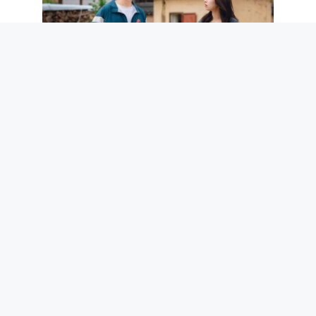
Our Sticky Love : intrigue, casting et
quand sortira le nouveau drame
romantique K de Netflix
5 août 2026