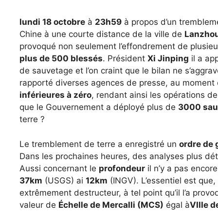
lundi 18 octobre
à
23h59
à propos d’un tremblem
Chine à une courte distance de la ville de
Lanzho
provoqué non seulement l’effondrement de plusieur
plus de 500 blessés
. Président
Xi Jinping
il a ap
de sauvetage et l’on craint que le bilan ne s’aggr
rapporté diverses agences de presse, au moment d
inférieures à zéro
, rendant ainsi les opérations d
que le Gouvernement a déployé plus de
3000 sau
terre ?
Le tremblement de terre a enregistré un
ordre de
Dans les prochaines heures, des analyses plus déta
Aussi concernant le
profondeur
il n’y a pas encor
37km
(USGS) ai
12km
(INGV). L’essentiel est que,
extrêmement destructeur, à tel point qu’il l’a provo
valeur de
Échelle de Mercalli (MCS)
égal à
VIIIe d