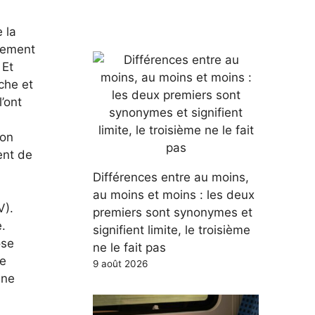
 la
sement
Et
che et
’ont
son
ent de
Différences entre au moins,
au moins et moins : les deux
V).
premiers sont synonymes et
.
signifient limite, le troisième
ose
ne le fait pas
re
9 août 2026
une