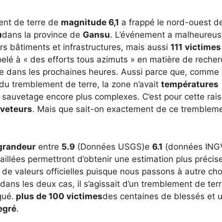
ent de terre de
magnitude 6,1
a frappé le nord-ouest de
u
dans la province de
Gansu
. L’événement a malheureu
s bâtiments et infrastructures, mais aussi
111
victimes
pelé à « des efforts tous azimuts » en matière de recher
ave dans les prochaines heures. Aussi parce que, comme l
u tremblement de terre, la zone n’avait
températures
e sauvetage encore plus complexes. C’est pour cette rai
veteurs
. Mais que sait-on exactement de ce tremblem
 grandeur
entre
5.9
(Données USGS)e
6.1
(données ING
illées permettront d’obtenir une estimation plus précise
e de valeurs officielles puisque nous passons à autre ch
 dans les deux cas, il s’agissait d’un tremblement de ter
qué.
plus de 100 victimes
des centaines de blessés et 
egré
.