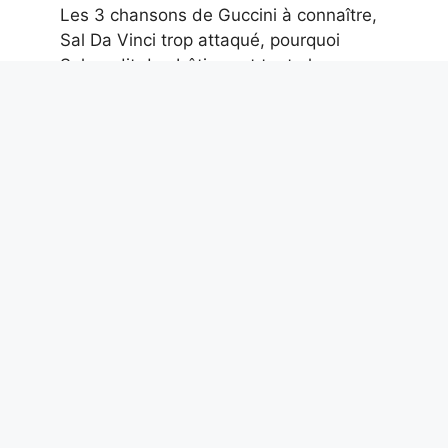
Les 3 chansons de Guccini à connaître,
Sal Da Vinci trop attaqué, pourquoi
Salmo dit des bêtises et toute la
musique de la semaine
6 août 2026
Parce qu’en mer, les distances se
mesurent en milles marins et non en
kilomètres : combien valent-elles et
quels changements
6 août 2026