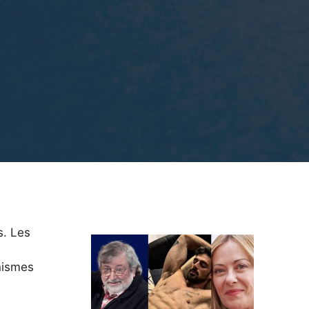
s. Les
a
anismes