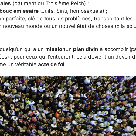
cales
(bâtiment du Troisième Reich) ;
bouc émissaire
(Juifs, Sinti, homosexuels) ;
ion parfaite, clé de tous les problèmes, transportant les
n nouveau monde ou un nouvel état de choses (« la solu
quelqu’un qui a un
mission
un
plan divin
à accomplir (p
tées) : pour ceux qui l’entourent, cela devient un devoir 
mme un véritable
acte de foi
.