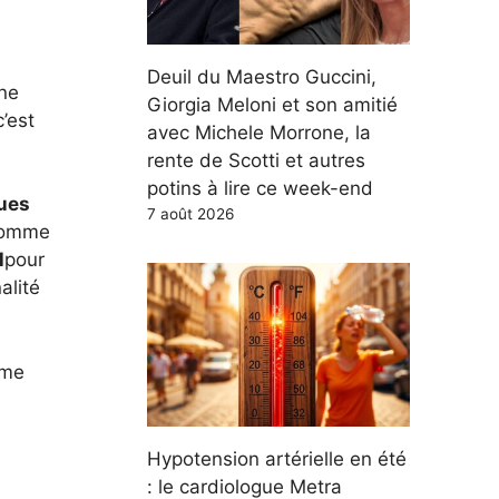
Deuil du Maestro Guccini,
une
Giorgia Meloni et son amitié
’est
avec Michele Morrone, la
rente de Scotti et autres
potins à lire ce week-end
ques
7 août 2026
 comme
l
pour
alité
mme
Hypotension artérielle en été
: le cardiologue Metra