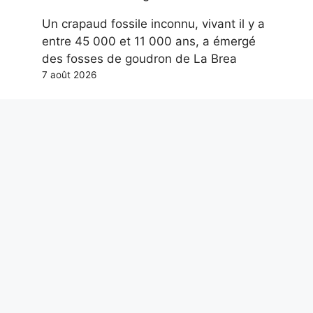
Un crapaud fossile inconnu, vivant il y a
entre 45 000 et 11 000 ans, a émergé
des fosses de goudron de La Brea
7 août 2026
Guccini était unique pour une raison
simple : il n’a jamais trahi la province
7 août 2026