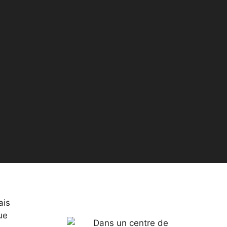
ais
ue