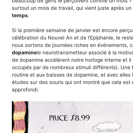
beaucoup de gens le perçoivent comme un mois ?
surtout un mois de travail, qui vient juste après 
temps
.
Si la première semaine de janvier est encore perç
célébration du Nouvel An et de l’Epiphanie, le re
nous sortons de journées riches en événements, ca
dopamine
le neurotransmetteur associé à la motiva
de dopamine accélèrent notre horloge interne et 
occupés par de nombreux stimuli différents). Une 
routine et aux baisses de dopamine, et avec elles 
études sur des souris qui ont montré que cela est e
approfondi.