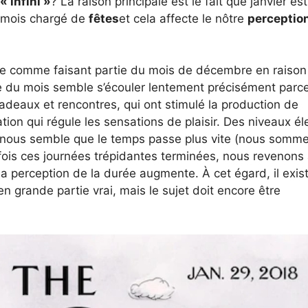
« infini »
? La raison principale est le fait que janvier est
un mois chargé de
fêtes
et cela affecte le nôtre
perceptio
ue comme faisant partie du mois de décembre en raison
ste du mois semble s’écouler lentement précisément parc
deaux et rencontres, qui ont stimulé la production de
tion qui régule les sensations de plaisir. Des niveaux é
il nous semble que le temps passe plus vite (nous somm
fois ces journées trépidantes terminées, nous revenons 
la perception de la durée augmente. À cet égard, il exis
n grande partie vrai, mais le sujet doit encore être