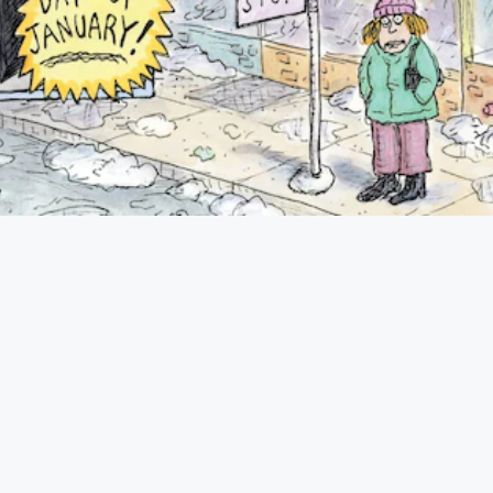
 cela peut nous transporter vers une période substantie
 comme beaucoup plus long qu’il ne l’est réellement, et 
rs décisifs sur notre perception du temps.
nces, beaucoup de gens dorment moins bien, se couchent
s
ce qui rend tout plus lent : l’esprit et le corps sont plus
e « plus lourdes ».