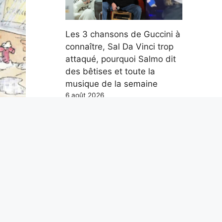
Les 3 chansons de Guccini à
connaître, Sal Da Vinci trop
attaqué, pourquoi Salmo dit
des bêtises et toute la
musique de la semaine
6 août 2026
lle
le
fin
 plus
Parce qu’en mer, les
distances se mesurent en
milles marins et non en