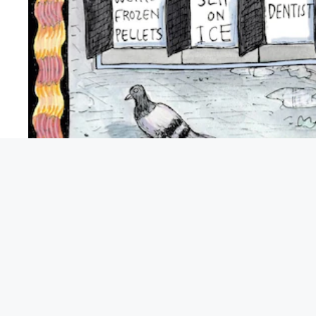
Reprenez également un
travail
après les vacances,
état d’ennui
ce qui nous amène à percevoir le mois
du plaisir
et le début du devoir est l’un des facteu
Il ne faut pas oublier non plus qu’après les vaca
tard et
les rythmes circadiens sont déséquilibré
fatigués, et les heures peuvent être perçues comm