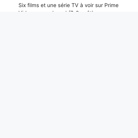
Six films et une série TV à voir sur Prime
Video ce week-end (7-9 août)
7 août 2026
Un crapaud fossile inconnu, vivant il y a
entre 45 000 et 11 000 ans, a émergé
des fosses de goudron de La Brea
7 août 2026