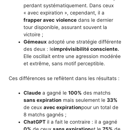
perdant systématiquement. Dans ceux
« avec expiration », cependant, il a
frapper avec
violence
dans le dernier
tour disponible, assurant souvent la
victoire ;
Gémeaux
adopté une stratégie différente
des deux : le
imprévisibilité consciente.
Elle oscillait entre une agression modérée
et extrême, sans motif perceptible.
Ces différences se reflètent dans les résultats :
Claude
a gagné le
100%
des matchs
sans expiration
mais seulement le
33%
de ceux
avec expiration
pour un total de
8 matchs gagnés ;
ChatGPT
il a fait le contraire : il a gagné
0%
de ceux
sans expiration
et le
75%
de