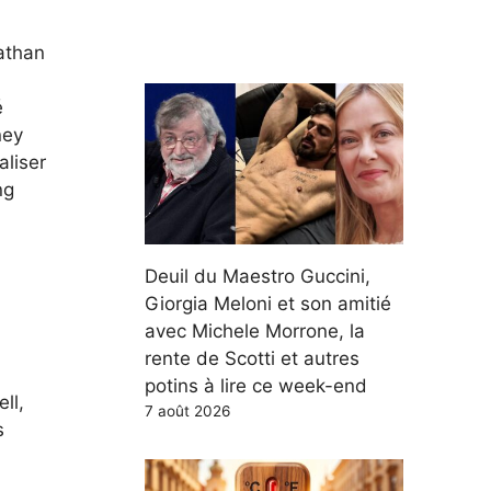
athan
é
ney
aliser
ng
Deuil du Maestro Guccini,
Giorgia Meloni et son amitié
avec Michele Morrone, la
rente de Scotti et autres
potins à lire ce week-end
ll,
7 août 2026
s