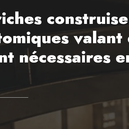
riches construis
tomiques valant 
ont nécessaires e