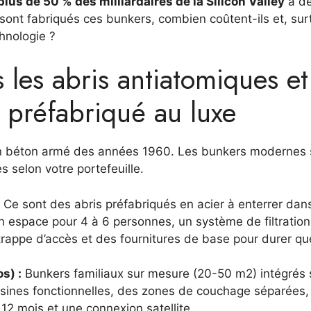
plus de 50 % des milliardaires de la Silicon Valley
a dé
ont fabriqués ces bunkers, combien coûtent-ils et, sur
hnologie ?
les abris antiatomiques et
 préfabriqué au luxe
 en béton armé des années 1960. Les bunkers modernes 
s selon votre portefeuille.
Ce sont des abris préfabriqués en acier à enterrer dans
 un espace pour 4 à 6 personnes, un système de filtration 
trappe d’accès et des fournitures de base pour durer q
s) :
Bunkers familiaux sur mesure (20-50 m2) intégrés
cuisines fonctionnelles, des zones de couchage séparées,
 12 mois et une connexion satellite.