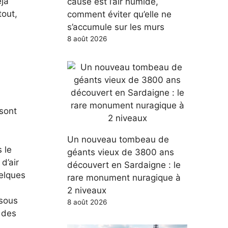
jà
cause est l’air humide,
tout,
comment éviter qu’elle ne
s’accumule sur les murs
8 août 2026
sont
Un nouveau tombeau de
 le
géants vieux de 3800 ans
d’air
découvert en Sardaigne : le
uelques
rare monument nuragique à
2 niveaux
 sous
8 août 2026
 des