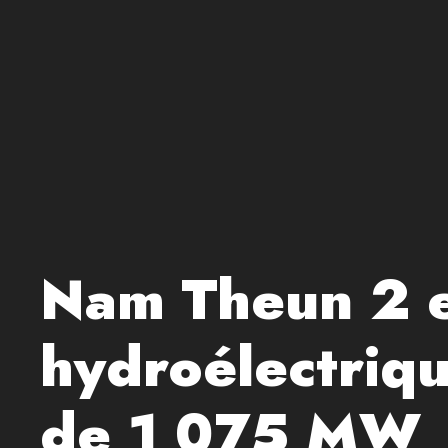
Nam Theun 2 es
hydroélectriqu
de 1 075 MW