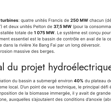
 turbines
: quatre unités Francis de
250 MW
chacun (dé
V) et deux unités Pelton de
37,5 MW
(pour la consomma
nstallée totale de
1 075 MW
. Le système est conçu pour
ment essentiel est le bassin de contrôle en aval de la c
ire dans la rivière Xe Bang Fai par un long déversoir.
’érosion massive des berges.
l du projet hydroélectriqu
réation du bassin a submergé environ
40%
du plateau d
me local. D’un point de vue technique, le principal défi é
omposition de la biomasse immergée, il y avait de grande
ne, auxquelles s’ajoutaient des conditions d’anoxie (a