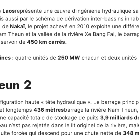
s
Laos
représente une œuvre d’ingénierie hydraulique s
 aussi par le schéma de dérivation inter-bassins inhab
u de
Nakaï,
le projet achevé en 2010 exploite une différ
am Theun et la vallée de la rivière Xe Bang Fai, le barra
éservoir de
450 km carrés.
ines :
quatre unités de
250 MW
chacun et deux unités 
eun 2
guration haute « tête hydraulique ». Le barrage princip
et longtemps
436 mètres
barrage la rivière Nam Theun,
ne capacité totale de stockage de puits
3,9 milliards d
au n’est pas rejetée dans le lit originel de la rivière, mai
uite forcée qui descend pour une chute nette de
348 m