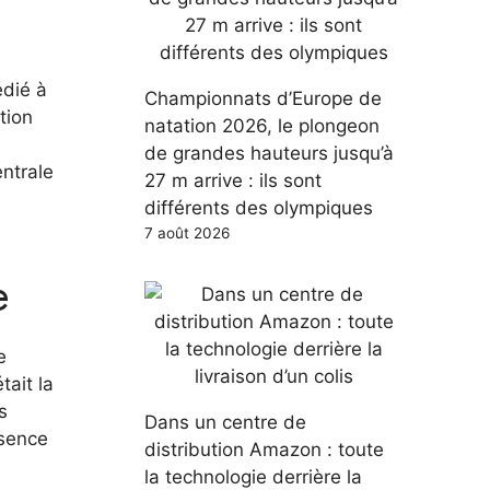
dié à
Championnats d’Europe de
tion
natation 2026, le plongeon
de grandes hauteurs jusqu’à
entrale
27 m arrive : ils sont
différents des olympiques
7 août 2026
e
e
tait la
s
Dans un centre de
bsence
distribution Amazon : toute
la technologie derrière la