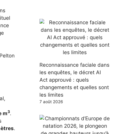
ans
ituel
ence
ge
Pelton
Reconnaissance faciale dans
les enquêtes, le décret AI
Act approuvé : quels
changements et quelles sont
les limites
al,
7 août 2026
3
e m
.
s
ètres
.