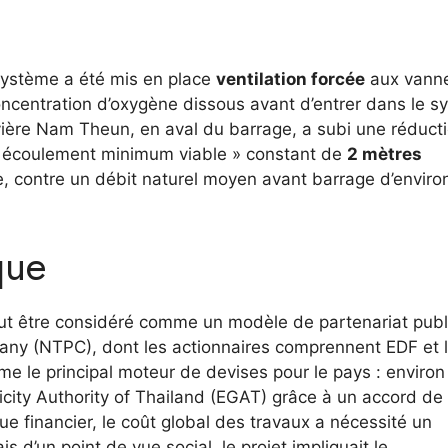
système a été mis en place
ventilation forcée
aux vann
ncentration d’oxygène dissous avant d’entrer dans le s
ivière Nam Theun, en aval du barrage, a subi une réduct
n « écoulement minimum viable » constant de
2 mètres
le, contre un débit naturel moyen avant barrage d’envir
que
eut être considéré comme un modèle de partenariat publ
ny (NTPC), dont les actionnaires comprennent EDF et 
e le principal moteur de devises pour le pays : enviro
ctricity Authority of Thailand (EGAT) grâce à un accord de
vue financier, le coût global des travaux a nécessité un
is d’un point de vue social, le projet impliquait le