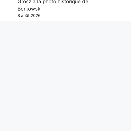
Grosz à la photo historique de
Berkowski
8 août 2026
La Chine a un plan pour dévier les
astéroïdes menaçant la Terre à l’aide de
bombes nucléaires
8 août 2026