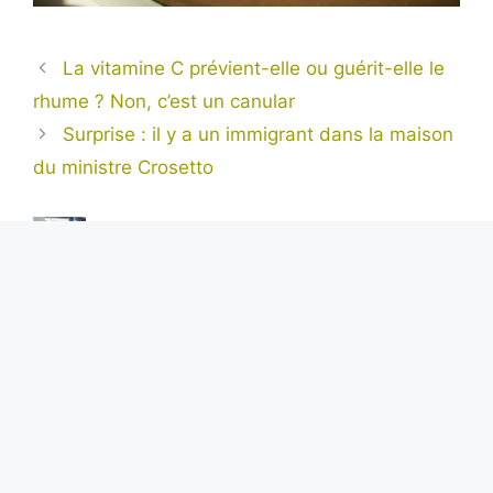
La vitamine C prévient-elle ou guérit-elle le
rhume ? Non, c’est un canular
Surprise : il y a un immigrant dans la maison
du ministre Crosetto
Alexis Tremblay
Aventurier dans l’âme et toujours en quête de
l’inédit, Alexis est notre regard sur le monde.
Avec sa plume acérée et son objectivité sans
faille, il nous livre des reportages exclusifs
depuis les coins les plus reculés de la planète,
portant un éclairage unique sur les enjeux
internationaux.