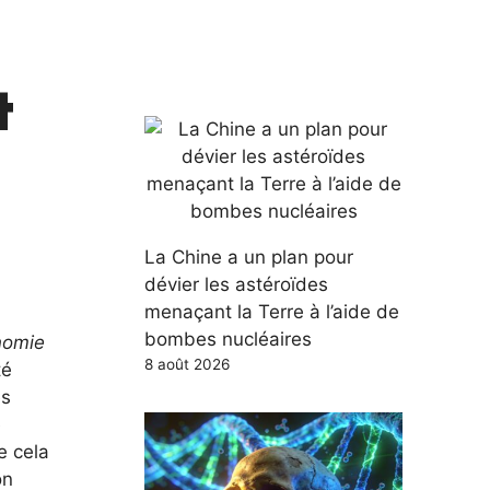
t
La Chine a un plan pour
dévier les astéroïdes
menaçant la Terre à l’aide de
bombes nucléaires
nomie
8 août 2026
té
es
e
e cela
on