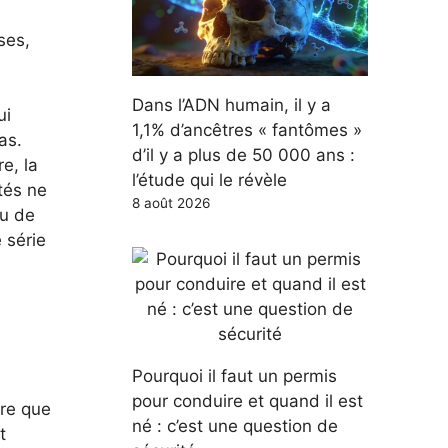
.
ses,
Dans l’ADN humain, il y a
ui
1,1% d’ancêtres « fantômes »
as.
d’il y a plus de 50 000 ans :
e, la
l’étude qui le révèle
tés ne
8 août 2026
ou de
 série
Pourquoi il faut un permis
pour conduire et quand il est
tre que
né : c’est une question de
t