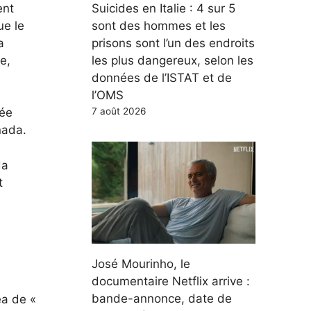
ent
Suicides en Italie : 4 sur 5
ue le
sont des hommes et les
a
prisons sont l’un des endroits
e,
les plus dangereux, selon les
données de l’ISTAT et de
l’OMS
7 août 2026
sée
nada.
da
t
José Mourinho, le
documentaire Netflix arrive :
bande-annonce, date de
ea de «