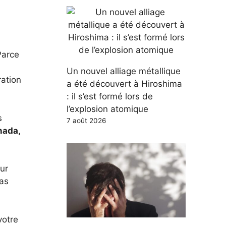
Parce
Un nouvel alliage métallique
ration
a été découvert à Hiroshima
: il s’est formé lors de
l’explosion atomique
s
7 août 2026
nada,
our
pas
votre