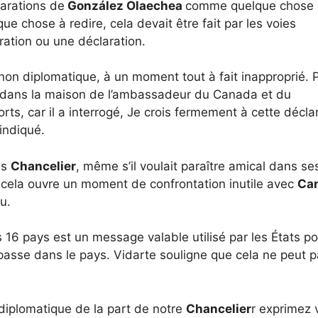
larations de
González Olaechea
comme quelque chose
lque chose à redire, cela devait être fait par les voies
ation ou une déclaration.
al non diplomatique, à un moment tout à fait inapproprié. 
, dans la maison de l’ambassadeur du Canada et du
orts, car il a interrogé, Je crois fermement à cette décla
 indiqué.
es
Chancelier
, même s’il voulait paraître amical dans se
e, cela ouvre un moment de confrontation inutile avec
Ca
u.
es 16 pays est un message valable utilisé par les États p
passe dans le pays. Vidarte souligne que cela ne peut 
iplomatique de la part de notre
Chancelier
r exprimez 