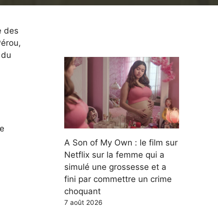
e des
érou,
 du
de
A Son of My Own : le film sur
Netflix sur la femme qui a
simulé une grossesse et a
fini par commettre un crime
choquant
7 août 2026