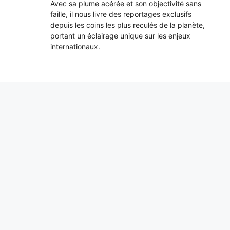
Avec sa plume acérée et son objectivité sans
faille, il nous livre des reportages exclusifs
depuis les coins les plus reculés de la planète,
portant un éclairage unique sur les enjeux
internationaux.
Dans l’ADN humain, il y a 1,1% d’ancêtres
« fantômes » d’il y a plus de 50 000 ans