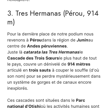
3. Tres Hermanas (Pérou, 914
m)
Pour la dernière place de notre podium nous
revenons à
Pérou
dans la région de
Junin
au
centre de
Andes péruviennes
.
Juste là
catarata las Tres Hermanas
le
Cascade des Trois Sœurs
le plus haut de tout
le pays, couvre un dénivelé de
914 mètres
articulé en
trois sauts
à couper le souffle (d'où
son nom) pour se perdre mystérieusement dans
un système de gorges et de canaux encore
inexplorés.
Ces cascades sont situées dans le
Parc
national d'Otishi
où les activités humaines sont