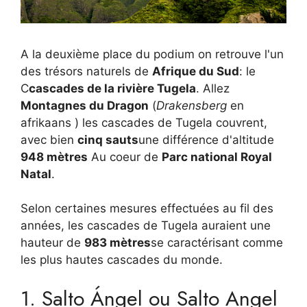
A la deuxième place du podium on retrouve l'un
des trésors naturels de
Afrique du Sud
: le
C
cascades de la rivière Tugela
. Allez
Montagnes du Dragon
(
Drakensberg
en
afrikaans ) les cascades de Tugela couvrent,
avec bien
cinq sauts
une différence d'altitude
948 mètres
Au coeur de
Parc national Royal
Natal
.
Selon certaines mesures effectuées au fil des
années, les cascades de Tugela auraient une
hauteur de
983 mètres
se caractérisant comme
les plus hautes cascades du monde.
1. Salto Ángel ou Salto Angel