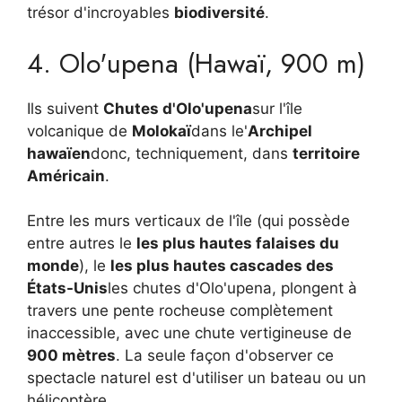
trésor d'incroyables
biodiversité
.
4. Olo'upena (Hawaï, 900 m)
Ils suivent
Chutes d'Olo'upena
sur l'île
volcanique de
Molokaï
dans le'
Archipel
hawaïen
donc, techniquement, dans
territoire
Américain
.
Entre les murs verticaux de l'île (qui possède
entre autres le
les plus hautes falaises du
monde
), le
les plus hautes cascades des
États-Unis
les chutes d'Olo'upena, plongent à
travers une pente rocheuse complètement
inaccessible, avec une chute vertigineuse de
900 mètres
. La seule façon d'observer ce
spectacle naturel est d'utiliser un bateau ou un
hélicoptère.