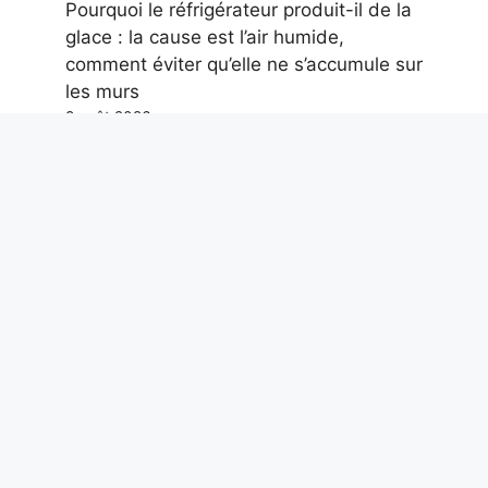
Pourquoi le réfrigérateur produit-il de la
glace : la cause est l’air humide,
comment éviter qu’elle ne s’accumule sur
les murs
8 août 2026
Un nouveau tombeau de géants vieux
de 3800 ans découvert en Sardaigne :
le rare monument nuragique à 2 niveaux
8 août 2026