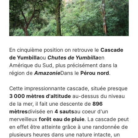
En cinquième position on retrouve le
Cascade
de Yumbilla
ou
Chutes de Yumbilla
en
Amérique du Sud, plus précisément dans la
région de
Amazonie
Dans le
Pérou
nord
.
Cette impressionnante cascade, située presque
3 000 mètres d'altitude
au-dessus du niveau
de la mer, il fait une descente de
896
mètres
divisée en
4 sauts
au coeur d'un
merveilleux
forêt
eau de pluie
. La cascade peut
en effet être atteinte grâce à une randonnée de
plusieurs heures dans une nature intacte, un