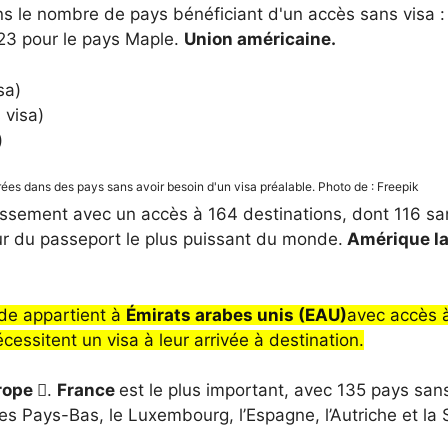
ns le nombre de pays bénéficiant d'un accès sans visa : 
23 pour le pays Maple.
Union américaine.
sa)
 visa)
)
es dans des pays sans avoir besoin d'un visa préalable. Photo de : Freepik
classement avec un accès à 164 destinations, dont 116 sa
ur du passeport le plus puissant du monde.
Amérique la
nde appartient à
Émirats arabes unis (EAU)
avec accès 
essitent un visa à leur arrivée à destination.
rope 
.
France
est le plus important, avec 135 pays sans
, les Pays-Bas, le Luxembourg, l’Espagne, l’Autriche et la