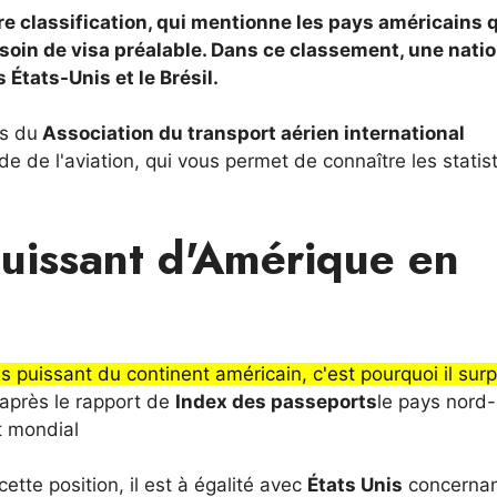
re classification, qui mentionne les pays américains 
soin de visa préalable. Dans ce classement, une nati
États-Unis et le Brésil.
es du
Association du transport aérien international
e de l'aviation, qui vous permet de connaître les statis
puissant d'Amérique en
s puissant du continent américain, c'est pourquoi il sur
'après le rapport de
Index des passeports
le pays nord-
t mondial
ette position, il est à égalité avec
États Unis
concerna