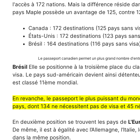
l'accès à 172 nations. Mais la différence réside da
pays Maple possède un avantage de 125, contre 1
Canada : 172 destinations (125 pays sans vi
États-Unis : 172 destinations (123 pays sans
Brésil : 164 destinations (116 pays sans visa
Le passeport canadien permet un plus grand nombre d'entré
Brésil
Elle se positionne à la troisième place du 
visa. Le pays sud-américain devient ainsi détente
est classé 11ème mondial.
En revanche, le passeport le plus puissant du mo
pays, dont 134 ne nécessitent pas de visa et 45 néc
En deuxième position se trouvent les pays de
L'Eu
De même, il est à égalité avec l’Allemagne, l’Italie
dans la même position.