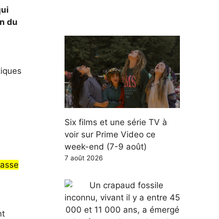
qui
on du
tiques
Six films et une série TV à
voir sur Prime Video ce
week-end (7-9 août)
7 août 2026
passe
nt