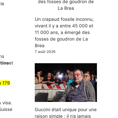
le
Un crapaud fossile inconnu,
vivant il y a entre 45 000 et
11 000 ans, a émergé des
fosses de goudron de La
Brea
7 août 2026
ns
tine
et
à 179
 visa.
 Suisse
Guccini était unique pour une
raison simple : il n’a jamais