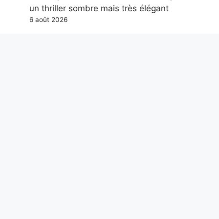
un thriller sombre mais très élégant
6 août 2026
Les avocats changent de sexe tous les
jours : le mécanisme de reproduction de
la fleur décrit
6 août 2026
Gmail supprimera la fonction « Envoyer